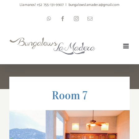
Skip
Llamanos! +52 755-131-9907
|
bungalowslamadera@gmail.com
to
WhatsApp
Facebook
Instagram
Email
content
Room 7