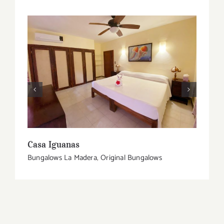
Casa Iguanas
Coc
Bungalows La Madera
,
Original Bungalows
Bung