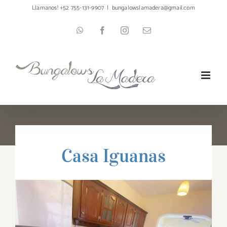
Skip
Llamanos! +52 755-131-9907
|
bungalowslamadera@gmail.com
to
WhatsApp
Facebook
Instagram
Email
content
Casa Iguanas