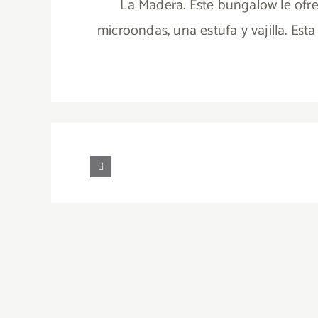
La Madera. Este bungalow le ofr
microondas, una estufa y vajilla. Est
Casa
Iguanas