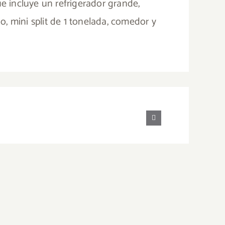
 incluye un refrigerador grande,
o, mini split de 1 tonelada, comedor y
Platano
Almendro
Room